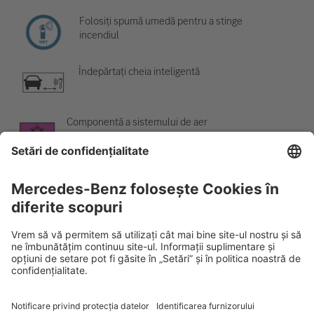
Folosiți spumă umedă pentru a stinge
incendiul
Îndepărtați cheia inteligentă
Componentă a sistemului de aer
condiționat
Avertisment; temperatură scăzută