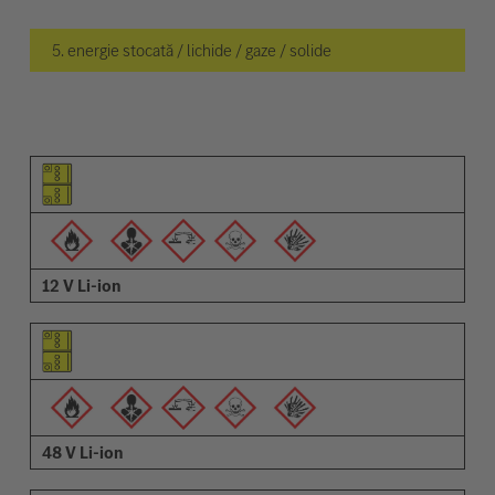
5. energie stocată / lichide / gaze / solide
Pictogramă elemente
Pictogramă avertizări
Descriere
12 V Li-ion
48 V Li-ion