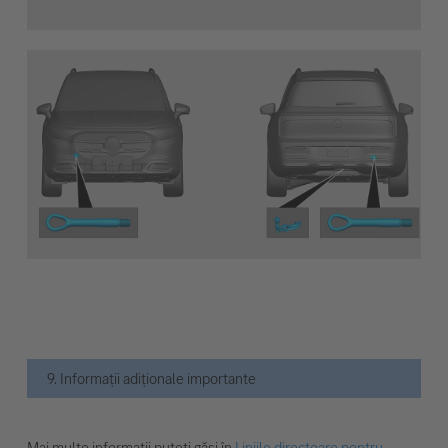
9. Informații adiționale importante
Mai multe informații puteți găsi în
Liniile directoare pentru