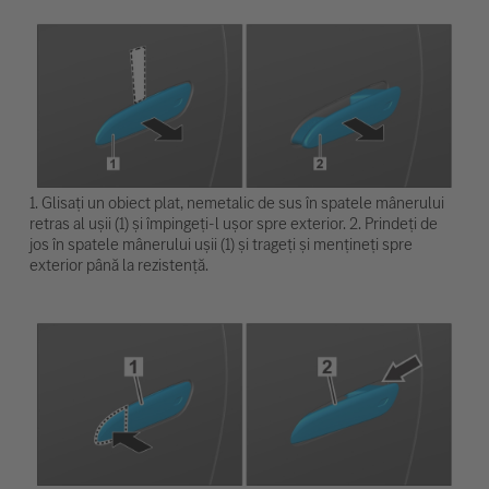
1. Glisați un obiect plat, nemetalic de sus în spatele mânerului
retras al ușii (1) și împingeți-l ușor spre exterior. 2. Prindeți de
jos în spatele mânerului ușii (1) și trageți și mențineți spre
exterior până la rezistență.