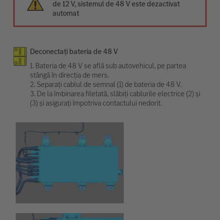
de 12 V, sistemul de 48 V este dezactivat
automat
Deconectați bateria de 48 V
1. Bateria de 48 V se află sub autovehicul, pe partea
stângă în direcția de mers.
2. Separați cablul de semnal (1) de bateria de 48 V.
3. De la îmbinarea filetată, slăbiți cablurile electrice (2) și
(3) și asigurați împotriva contactului nedorit.