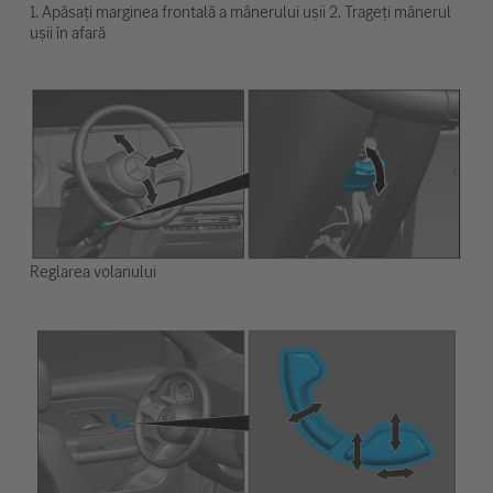
1. Apăsați marginea frontală a mânerului ușii 2. Trageți mânerul
ușii în afară
Reglarea volanului