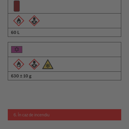
60 L
630 ± 10 g
6. În caz de incendiu