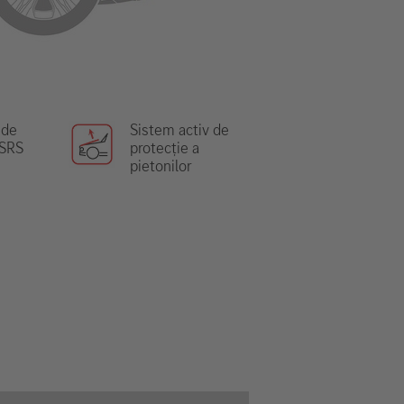
 de
Sistem activ de
 SRS
protecție a
pietonilor