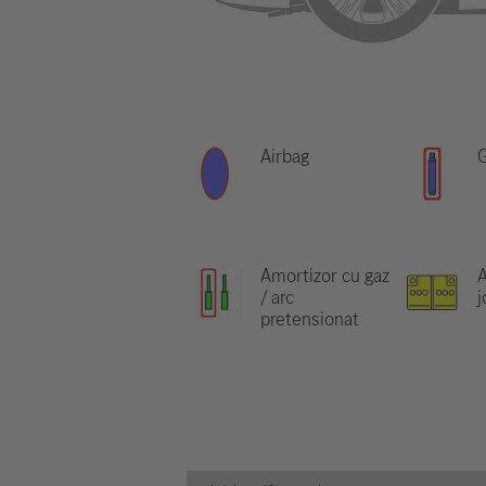
Airbag
G
Amortizor cu gaz
/ arc
j
pretensionat