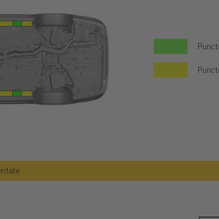
Puncte
Puncte
uritate