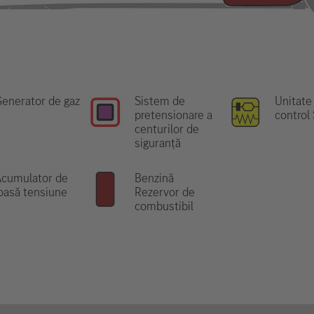
enerator de gaz
Sistem de
Unitate
pretensionare a
control
centurilor de
siguranță
Acumulator de
Benzină
oasă tensiune
Rezervor de
combustibil