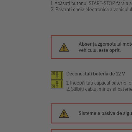
1. Apăsați butonul START-STOP fără a ac
2. Păstrați cheia electronică a vehiculul
Absența zgomotului moto
vehiculul este oprit.
Deconectați bateria de 12 V
1. Îndepărtați capacul bateriei d
2. Slăbiți cablul minus al bater
Sistemele pasive de sigur