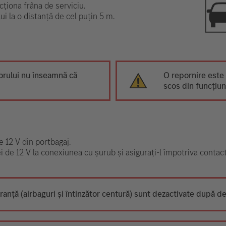
ționa frâna de serviciu.
ui la o distanță de cel puțin 5 m.
rului nu înseamnă că
O repornire este 
scos din funcțiun
e 12 V din portbagaj.
iei de 12 V la conexiunea cu șurub și asigurați-l împotriva contact
anță (airbaguri și întinzător centură) sunt dezactivate după d