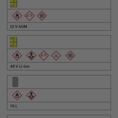
Pictogramă avertizări
Descriere
12 V AGM
48 V Li-ion
76 L