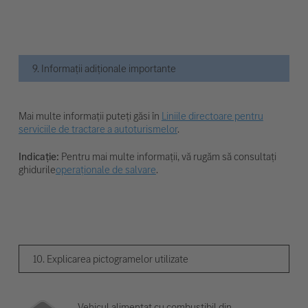
9. Informații adiționale importante
Mai multe informații puteți găsi în
Liniile directoare pentru
serviciile de tractare a autoturismelor
.
Indicație:
Pentru mai multe informații, vă rugăm să consultați
ghidurile
operaționale de salvare
.
10. Explicarea pictogramelor utilizate
Vehicul alimentat cu combustibil din