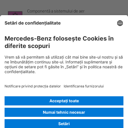
Componentă a sistemului de aer
condiționat
Avertisment; temperatură scăzută
Rescue Card AUTOTURISM
Versiunea 07/2026
01.0
ID-Nr.:
223.125
© 2026
Mercedes-Benz AG
Identificarea furnizorului
Setări pentru cookie-uri
Cookie-uri
Protecția datelor
Considerații juridice
Selectare limbă