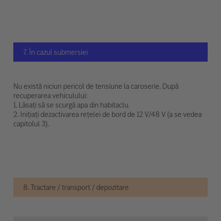
7. În cazul submersiei
Nu există niciun pericol de tensiune la caroserie. După
recuperarea vehiculului:
1. Lăsați să se scurgă apa din habitaclu.
2. Inițiați dezactivarea rețelei de bord de 12 V/48 V (a se vedea
capitolul 3).
8. Tractare / transport / depozitare