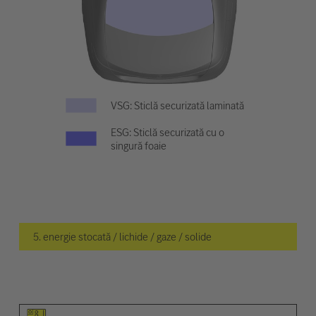
VSG: Sticlă securizată laminată
ESG: Sticlă securizată cu o
singură foaie
5. energie stocată / lichide / gaze / solide
Pictogramă elemente