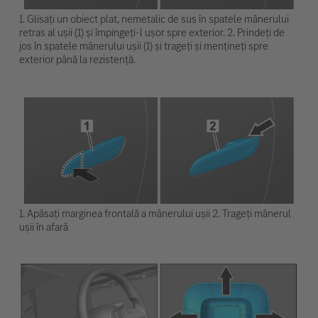
1. Glisați un obiect plat, nemetalic de sus în spatele mânerului
retras al ușii (1) și împingeți-l ușor spre exterior. 2. Prindeți de
jos în spatele mânerului ușii (1) și trageți și mențineți spre
exterior până la rezistență.
1. Apăsați marginea frontală a mânerului ușii 2. Trageți mânerul
ușii în afară