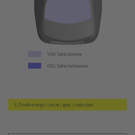
VSG: Szkło klejone
ESG: Szkło hartowane
5. Źródła energii / ciecze / gazy / ciała stałe