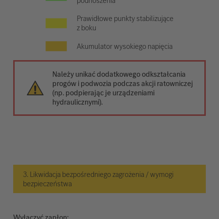
podnoszenia
Prawidłowe punkty stabilizujące
z boku
Akumulator wysokiego napięcia
Należy unikać dodatkowego odkształcania
progów i podwozia podczas akcji ratowniczej
(np. podpierając je urządzeniami
hydraulicznymi).
3. Likwidacja bezpośredniego zagrożenia / wymogi
bezpieczeństwa
Wyłączyć zapłon: