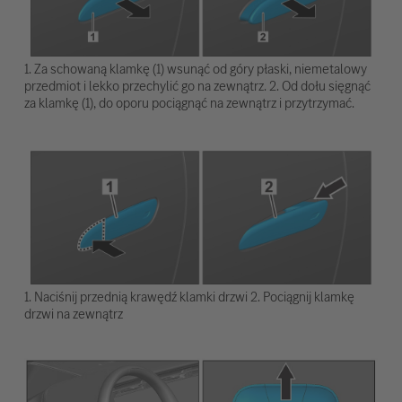
1. Za schowaną klamkę (1) wsunąć od góry płaski, niemetalowy
przedmiot i lekko przechylić go na zewnątrz. 2. Od dołu sięgnąć
za klamkę (1), do oporu pociągnąć na zewnątrz i przytrzymać.
1. Naciśnij przednią krawędź klamki drzwi 2. Pociągnij klamkę
drzwi na zewnątrz