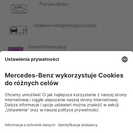
Pokrywa silnika
Oddalenie inteligentnego kluczyka
Element klimatyzacji
Ostrzeżenie o niskiej temperaturze
Rescue Card Samochód osobowy
Wersja 07/2026
01.0
ID-Nr.: