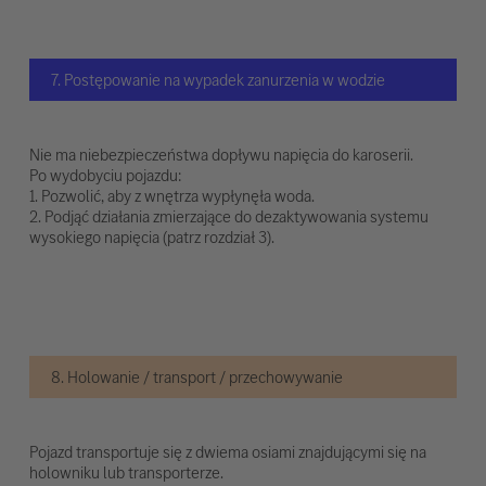
7. Postępowanie na wypadek zanurzenia w wodzie
Nie ma niebezpieczeństwa dopływu napięcia do karoserii.
Po wydobyciu pojazdu:
1. Pozwolić, aby z wnętrza wypłynęła woda.
2. Podjąć działania zmierzające do dezaktywowania systemu
wysokiego napięcia (patrz rozdział 3).
8. Holowanie / transport / przechowywanie
Pojazd transportuje się z dwiema osiami znajdującymi się na
holowniku lub transporterze.