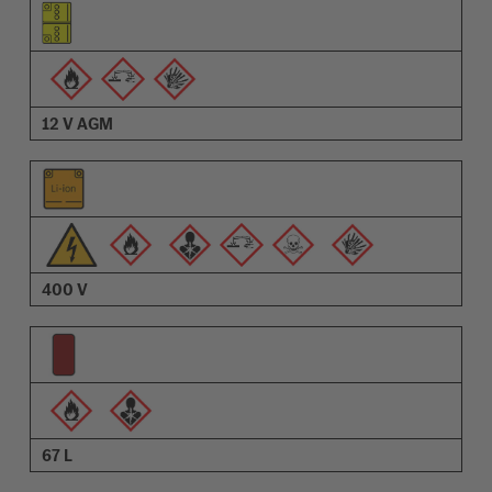
Piktogram elementu
Piktogramy ostrzeżeń
Opis
12 V AGM
400 V
67 L