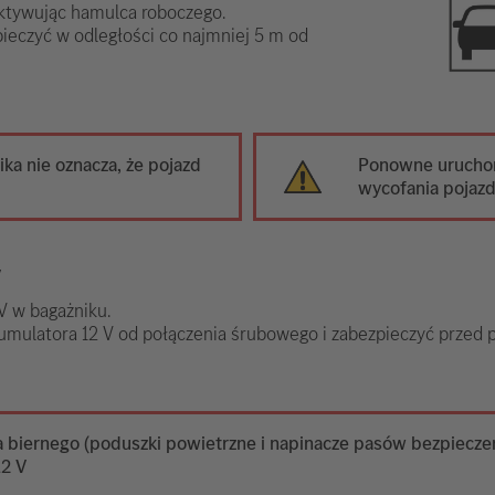
aktywując hamulca roboczego.
pieczyć w odległości co najmniej 5 m od
ika nie oznacza, że pojazd
Ponowne uruchom
wycofania pojazdu
V
V w bagażniku.
umulatora 12 V od połączenia śrubowego i zabezpieczyć prze
biernego (poduszki powietrzne i napinacze pasów bezpiecze
12 V