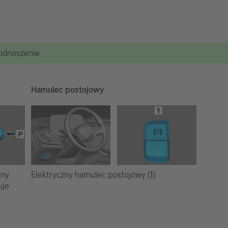
podnoszenie
Hamulec postojowy
Elektryczny hamulec postojowy (1)
any
uje