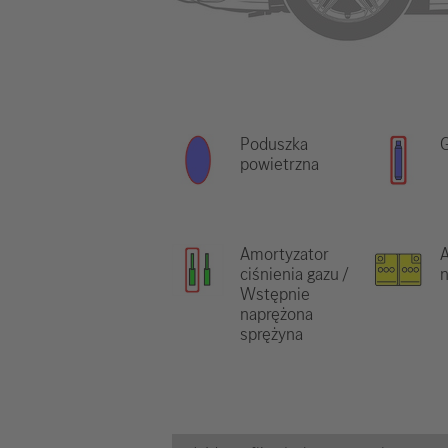
Poduszka
G
powietrzna
Amortyzator
ciśnienia gazu /
n
Wstępnie
naprężona
sprężyna