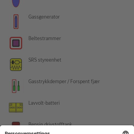
Gassgenerator
Beltestrammer
SRS styreenhet
Gasstrykkdemper / Forspent fjær
Lavvolt-batteri
Bensin drivstofftank