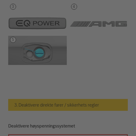
3. Deaktivere direkte farer / sikkerhets regler
Deaktivere høyspenningssystemet