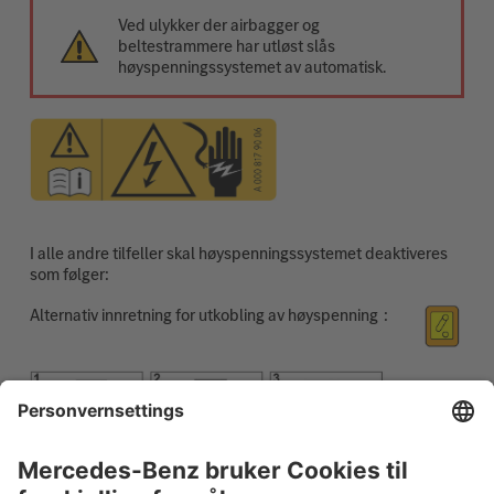
Ved ulykker der airbagger og
beltestrammere har utløst slås
høyspenningssystemet av automatisk.
I alle andre tilfeller skal høyspenningssystemet deaktiveres
som følger:
Alternativ innretning for utkobling av høyspenning
Cut the cable at the marked point (1).