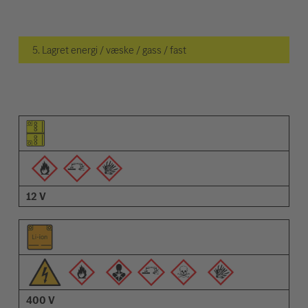
5. Lagret energi / væske / gass / fast
Piktogram for elementet
Piktogrammer for advarsler
Beskrivelse
12 V
400 V