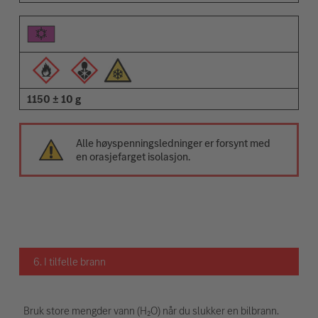
1150 ± 10 g
Alle høyspenningsledninger er forsynt med
en orasjefarget isolasjon.
6. I tilfelle brann
Bruk store mengder vann (H₂O) når du slukker en bilbrann.