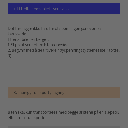
7. I tilfelle nedsenket i vann/sjø
Det foreligger ikke fare for at spenningen går over på
karosseriet.
Etter at bilen er berget:
1. Slipp ut vannet fra bilens innside.
2. Begynn med å deaktivere høyspenningssystemet (se kapittel
3).
8. Tauing / transport / lagring
Bilen skal kun transporteres med begge akslene på en slepebil
eller en biltransporter.