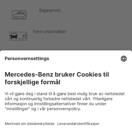
Bagasjerom
Fjern smartnøkkel
Klimaanlegg
Fare, lav temperatur