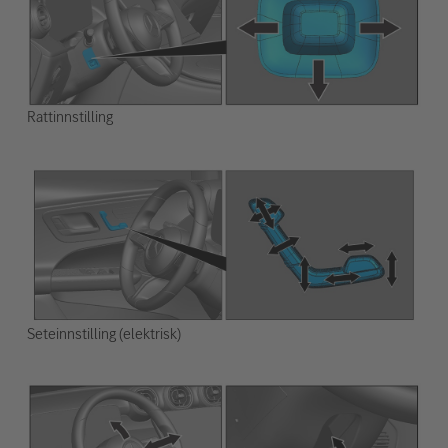
Rattinnstilling
Seteinnstilling (elektrisk)