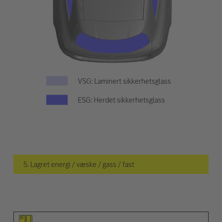
VSG: Laminert sikkerhetsglass
ESG: Herdet sikkerhetsglass
5. Lagret energi / væske / gass / fast
Piktogram for elementet