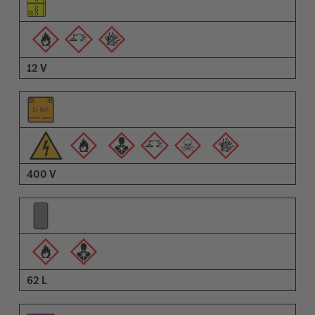
Piktogrammer for advarsler
Beskrivelse
12 V
400 V
62 L