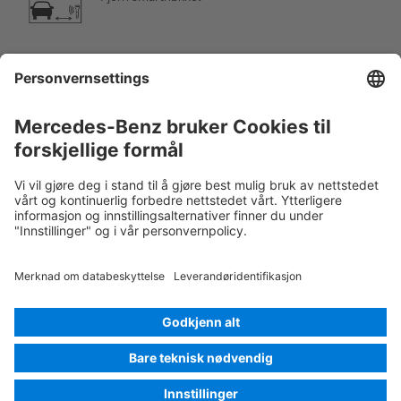
Klimaanlegg
Fare, lav temperatur
Rescue Card Personbil
Versjon 07/2026
01.6
ID-Nr.: 254.609
© 2026
Mercedes-Benz AG
Leverandørmerking
Innstilling av informasjonskapsel
Informasjonskapsler
Personvern
Juridiske merknader