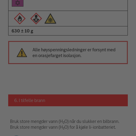
630 ± 10 g
Alle høyspenningsledninger er forsynt med
en orasjefarget isolasjon.
6. I tilfelle brann
Bruk store mengder vann (H₂O) når du slukker en bilbrann.
Bruk store mengder vann (H₂O) for å kjøle li-ionbatteriet.