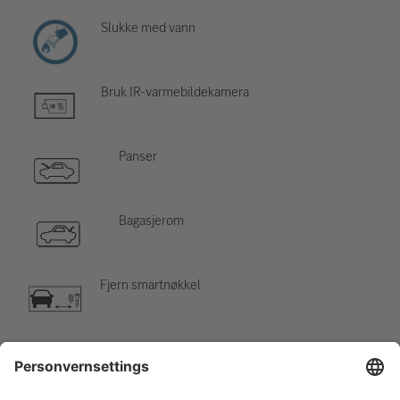
Slukke med vann
Bruk IR-varmebildekamera
Panser
Bagasjerom
Fjern smartnøkkel
Klimaanlegg