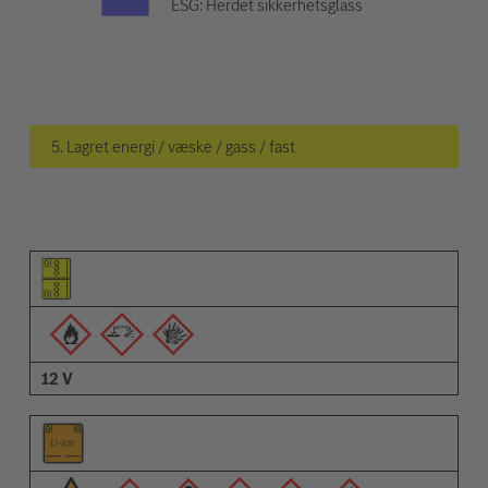
ESG: Herdet sikkerhetsglass
5. Lagret energi / væske / gass / fast
Piktogram for elementet
Piktogrammer for advarsler
Beskrivelse
12 V