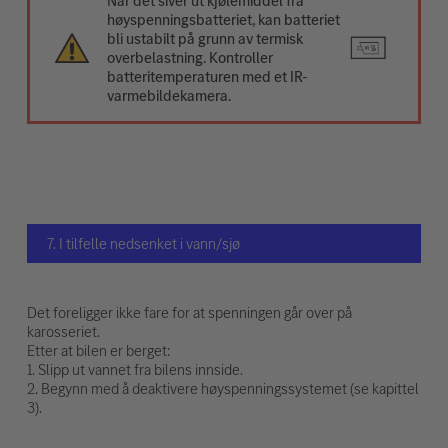
Når det siver ut kjølemiddel fra
høyspenningsbatteriet, kan batteriet
bli ustabilt på grunn av termisk
overbelastning. Kontroller
batteritemperaturen med et IR-
varmebildekamera.
7. I tilfelle nedsenket i vann/sjø
Det foreligger ikke fare for at spenningen går over på
karosseriet.
Etter at bilen er berget:
1. Slipp ut vannet fra bilens innside.
2. Begynn med å deaktivere høyspenningssystemet (se kapittel
3).