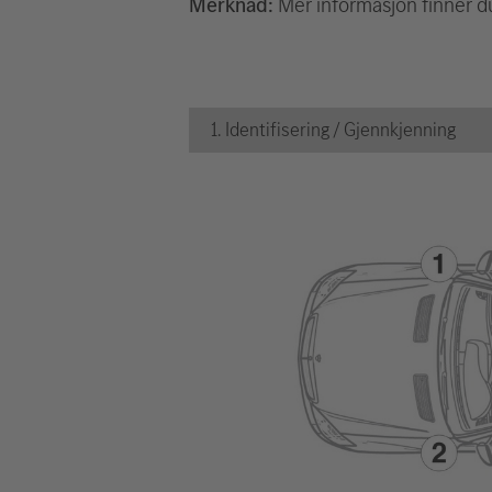
Merknad:
Mer informasjon finner du
1. Identifisering / Gjennkjenning