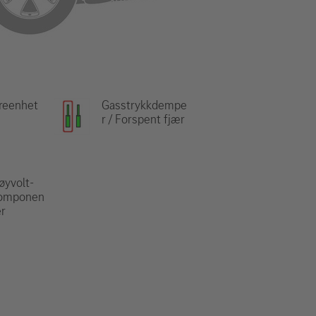
reenhet
Gasstrykkdempe
r / Forspent fjær
øyvolt-
omponen
er