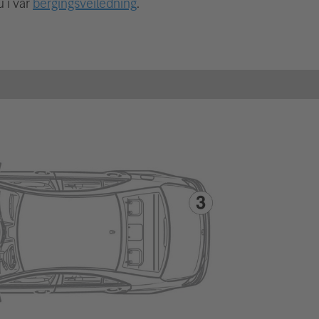
 i vår
bergingsveiledning
.