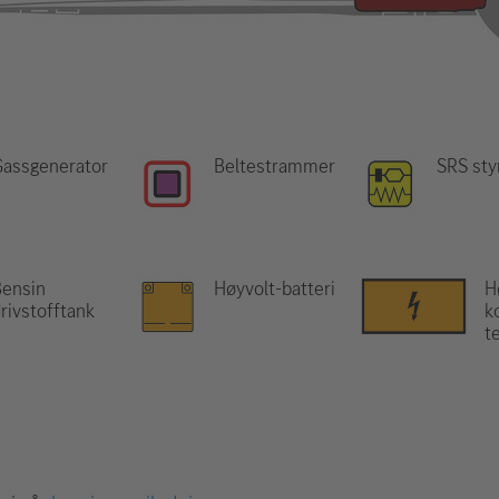
Gassgenerator
Beltestrammer
SRS sty
Bensin
Høyvolt-batteri
H
rivstofftank
k
t