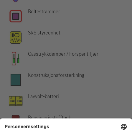
Beltestrammer
SRS styreenhet
Gasstrykkdemper / Forspent fjær
Konstruksjonsforsterkning
Lavvolt-batteri
Bensin drivstofftank