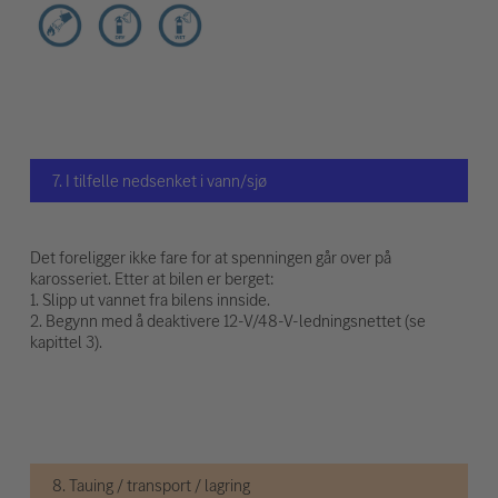
7. I tilfelle nedsenket i vann/sjø
Det foreligger ikke fare for at spenningen går over på
karosseriet. Etter at bilen er berget:
1. Slipp ut vannet fra bilens innside.
2. Begynn med å deaktivere 12-V/48-V-ledningsnettet (se
kapittel 3).
8. Tauing / transport / lagring