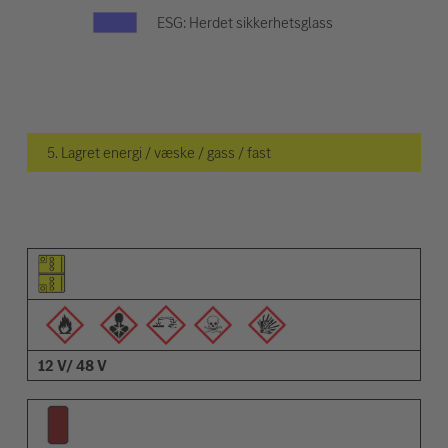
ESG: Herdet sikkerhetsglass
5. Lagret energi / væske / gass / fast
Piktogram for elementet
Piktogrammer for advarsler
Beskrivelse
12 V/ 48 V