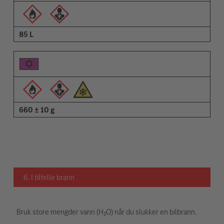
85 L
660 ± 10 g
6. I tilfelle brann
Bruk store mengder vann (H₂O) når du slukker en bilbrann.