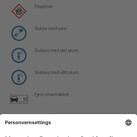
Eksplosiv
Slukke med vann
Slukkes med tørt skum
Slukkes med vått skum
Fjern smartnøkkel
Klimaanlegg