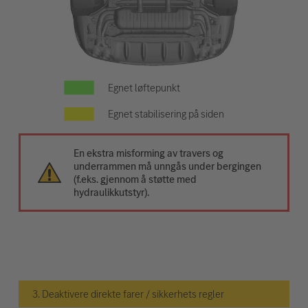
Egnet løftepunkt
Egnet stabilisering på siden
En ekstra misforming av travers og
underrammen må unngås under bergingen
(f.eks. gjennom å støtte med
hydraulikkutstyr).
3. Deaktivere direkte farer / sikkerhets regler