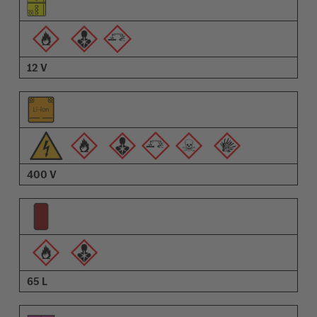
Piktogrammer for advarsler
Beskrivelse
12 V
400 V
65 L