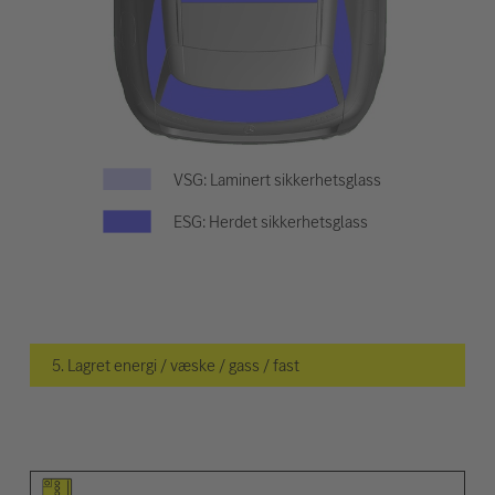
VSG: Laminert sikkerhetsglass
ESG: Herdet sikkerhetsglass
5. Lagret energi / væske / gass / fast
Piktogram for elementet