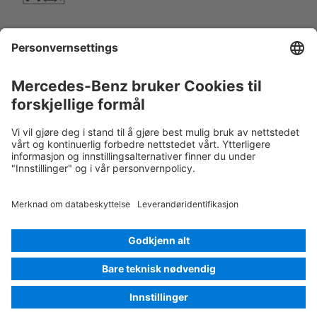
Klimaanlegg
Fare, lav temperatur
Rescue Card Personbil
Versjon 07/2026
01.6
ID-Nr.: 167.164
© 2026
Mercedes-Benz AG
Leverandørmerking
Innstilling av informasjonskapsel
Informasjonskapsler
Personvern
Juridiske merknader
Velg språk