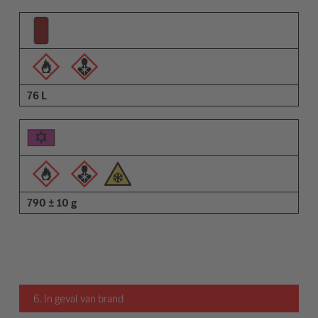
76 L
790 ± 10 g
6. In geval van brand