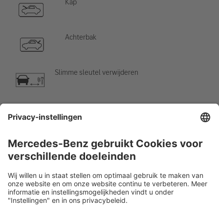
Kap
Achterbak
Slimme sleutel verwijderen
Airco-component
Waarschuwing; lage temperatuur