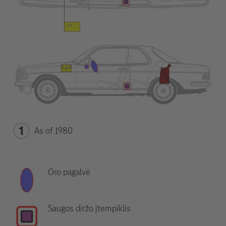
As of 1980
Oro pagalvė
Saugos diržo įtempiklis