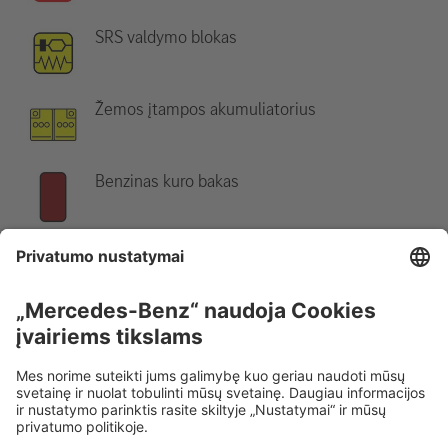
SRS valdymo blokas
Žemos įtampos akumuliatorius
Benzinas kuro bakas
Nurodymas:
Daugiau informacijos rasite mūsų
gelbėjimo
gairėse
.