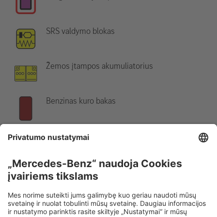
SRS valdymo blokas
Žemos įtampos akumuliatorius
Benzinas kuro bakas
Nurodymas:
Daugiau informacijos rasite mūsų
gelbėjimo
gairėse
.