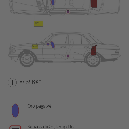
As of 1980
Oro pagalvė
Saugos diržo įtempiklis