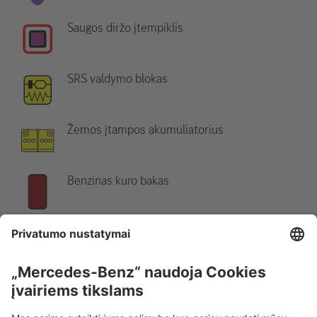
Saugos diržo įtempiklis
SRS valdymo blokas
Žemos įtampos akumuliatorius
Benzinas kuro bakas
Nurodymas:
Daugiau informacijos rasite mūsų
gelbėjimo
gairėse
.