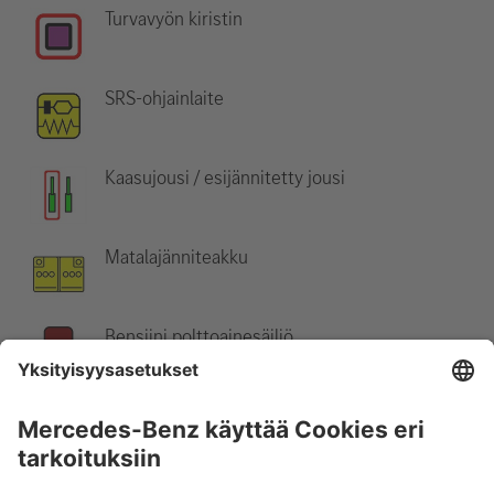
Turvavyön kiristin
SRS-ohjainlaite
Kaasujousi / esijännitetty jousi
Matalajänniteakku
Bensiini polttoainesäiliö