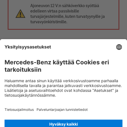
Ajoneuvon 12 V:n sähköverkko syöttää
edelleen virtaa passiivisille
turvajärjestelmille, kuten turvatyynyille ja
turvavyönkiristimille.
12 V:n akun kytkeminen irti
1. Poista 12 V:n akun suojus moottoritilasta.
2. Irrota 12 V:n akun miinusjohto
ruuviliitännästä ja varmista tahattoman
kosketuksen estämiseksi.
Rescue Card Henkilöauto
Versio 07/2026
03.1
ID-Nr.: 253.701