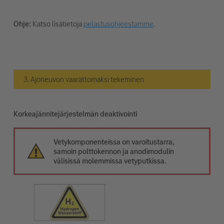
Ohje:
Katso lisätietoja
pelastusohjeestamme
.
3. Ajoneuvon vaarattomaksi tekeminen
Korkeajännitejärjestelmän deaktivointi
Vetykomponenteissa on varoitustarra,
samoin polttokennon ja anodimodulin
välisissä molemmissa vetyputkissa.