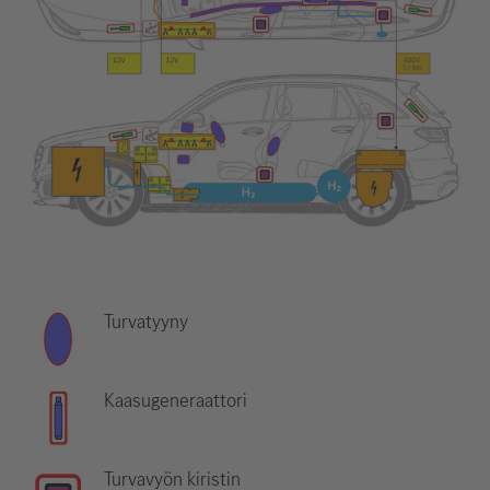
Turvatyyny
Kaasugeneraattori
Turvavyön kiristin