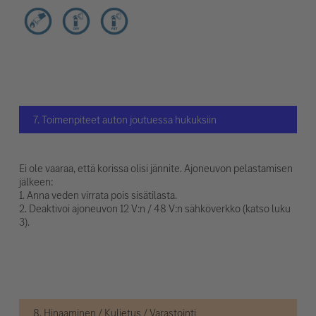
7. Toimenpiteet auton joutuessa hukuksiin
Ei ole vaaraa, että korissa olisi jännite. Ajoneuvon pelastamisen
jälkeen:
1. Anna veden virrata pois sisätilasta.
2. Deaktivoi ajoneuvon 12 V:n / 48 V:n sähköverkko (katso luku
3).
8. Hinaaminen / Kuljetus / Varastointi