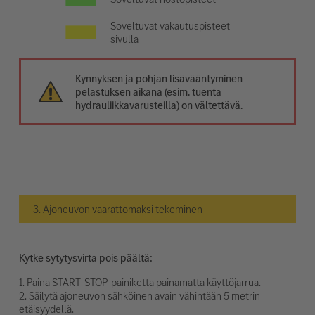
Soveltuvat vakautuspisteet
sivulla
Kynnyksen ja pohjan lisävääntyminen
pelastuksen aikana (esim. tuenta
hydrauliikkavarusteilla) on vältettävä.
3. Ajoneuvon vaarattomaksi tekeminen
Kytke sytytysvirta pois päältä:
1. Paina START-STOP-painiketta painamatta käyttöjarrua.
2. Säilytä ajoneuvon sähköinen avain vähintään 5 metrin
etäisyydellä.