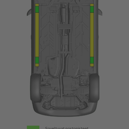
Soveltuvat nostopisteet