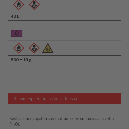
43 L
530 ± 10 g
6. Toimenpiteet tulipalon sattuessa
Käytä ajoneuvopalon sammuttamiseen suuria määriä vettä
(H₂O).