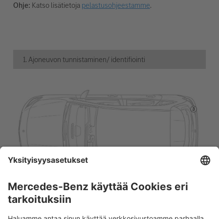
Ohje:
Katso lisätietoja
pelastusohjeestamme
.
1. Ajoneuvon tunnistaminen/ identifiointi