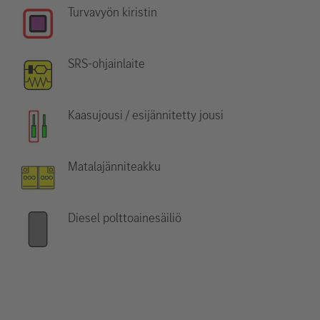
Turvavyön kiristin
SRS-ohjainlaite
Kaasujousi / esijännitetty jousi
Matalajänniteakku
Diesel polttoainesäiliö