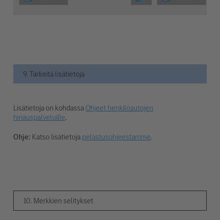
9. Tärkeitä lisätietoja
Lisätietoja on kohdassa
Ohjeet henkilöautojen
hinauspalveluille
.
Ohje:
Katso lisätietoja
pelastusohjeestamme
.
10. Merkkien selitykset