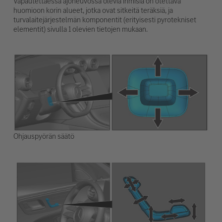
Vapautettaessa ajoneuvossa olevia ihmisiä on otettava
huomioon korin alueet, jotka ovat sitkeitä teräksiä, ja
turvalaitejärjestelmän komponentit (erityisesti pyrotekniset
elementit) sivulla 1 olevien tietojen mukaan.
Ohjauspyörän säätö