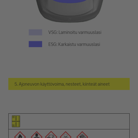
VSG: Laminoitu varmuuslasi
ESG: Karkaistu varmuuslasi
5. Ajoneuvon käyttövoima, nesteet, kiinteät aineet
Elementin kuvamerkki
Varoitusten kuvamerkit
Nimi