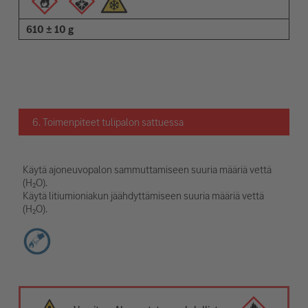
610 ± 10 g
6. Toimenpiteet tulipalon sattuessa
Käytä ajoneuvopalon sammuttamiseen suuria määriä vettä
(H₂O).
Käytä litiumioniakun jäähdyttämiseen suuria määriä vettä
(H₂O).