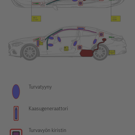
Turvatyyny
Kaasugeneraattori
Turvavyön kiristin