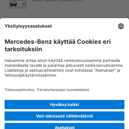
Ilmastointilaite
Vaara, alhainen lämpötila
Rescue Card Henkilöauto
Versio 07/2026
02.1
ID-Nr.: 236.347
© 2026
Mercedes-Benz AG
Tarjoajan tunnus
Evästeasetukset
Evästeet
Tietosuoja
Oikeudelliset tiedot