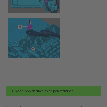
4. Ajoneuvon sisällä olevien pelastaminen