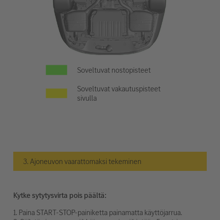
Soveltuvat nostopisteet
Soveltuvat vakautuspisteet
sivulla
3. Ajoneuvon vaarattomaksi tekeminen
Kytke sytytysvirta pois päältä:
1. Paina START-STOP-painiketta painamatta käyttöjarrua.