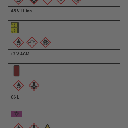
48 V Li-ion
12 V AGM
66 L