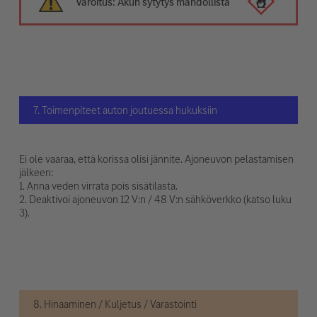
Varoitus: Akun sytytys mahdollista
7. Toimenpiteet auton joutuessa hukuksiin
Ei ole vaaraa, että korissa olisi jännite. Ajoneuvon pelastamisen
jälkeen:
1. Anna veden virrata pois sisätilasta.
2. Deaktivoi ajoneuvon 12 V:n / 48 V:n sähköverkko (katso luku
3).
8. Hinaaminen / Kuljetus / Varastointi