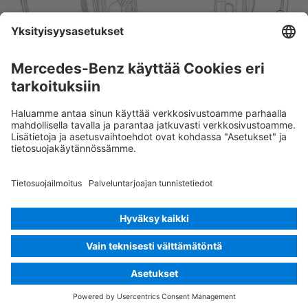
Rescue Card Henkilöauto
Versio 07/2026
03.0
ID-Nr.: 219
© 2026
Mercedes-Benz AG
Tarjoajan tunnus
Evästeasetukset
Evästeet
Tietosuoja
Oikeudelliset tiedot
Kielen valinta