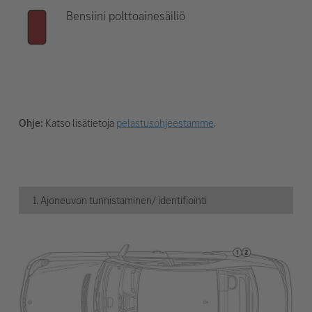
Bensiini polttoainesäiliö
Ohje:
Katso lisätietoja
pelastusohjeestamme
.
1. Ajoneuvon tunnistaminen/ identifiointi