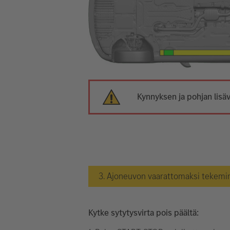
Kynnyksen ja pohjan lisäv
3. Ajoneuvon vaarattomaksi tekemi
Kytke sytytysvirta pois päältä: