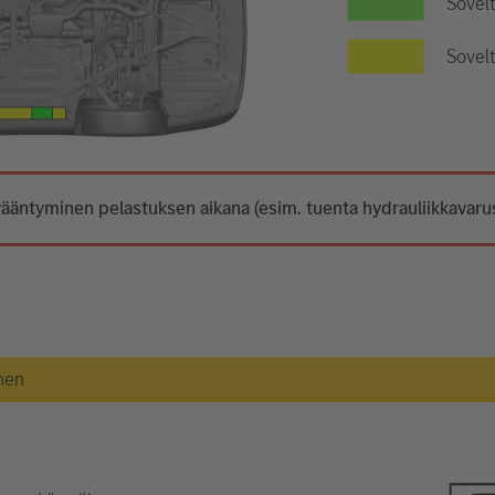
Sovel
Sovelt
ääntyminen pelastuksen aikana (esim. tuenta hydrauliikkavarust
nen