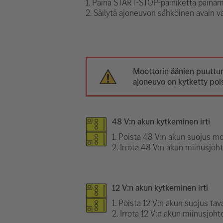
1. Paina START-STOP-painiketta painama
2. Säilytä ajoneuvon sähköinen avain v
Moottorin äänien puuttum
ajoneuvo on kytketty pois
48 V:n akun kytkeminen irti
1. Poista 48 V:n akun suojus moo
2. Irrota 48 V:n akun miinusjoh
12 V:n akun kytkeminen irti
1. Poista 12 V:n akun suojus tava
2. Irrota 12 V:n akun miinusjoh