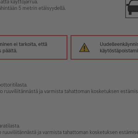
tta käyttöjarrua.
ähintään 5 metrin etäisyydellä.
inen ei tarkoita, että
Uudelleenkäynnis
 päältä.
käytöstäpoistami
ttoritilasta.
to ruuviliitännästä ja varmista tahattoman kosketuksen estämis
ratilasta.
to ruuviliitännästä ja varmista tahattoman kosketuksen estämise