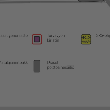
Kaasugeneraatto
Turvavyön
SRS-ohj
i
kiristin
atalajänniteakk
Diesel
u
polttoainesäiliö