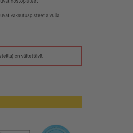
tuvat nostopisteet
uvat vakautuspisteet sivulla
eilla) on vältettävä.