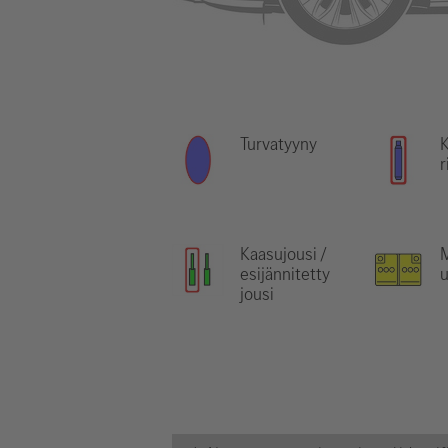
Turvatyyny
r
Kaasujousi /
M
esijännitetty
jousi