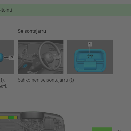
lointi
Seisontajarru
Sähköinen seisontajarru (1)
1).
sti.