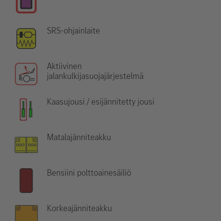
SRS-ohjainlaite
Aktiivinen
jalankulkijasuojajärjestelmä
Kaasujousi / esijännitetty jousi
Matalajänniteakku
Bensiini polttoainesäiliö
Korkeajänniteakku