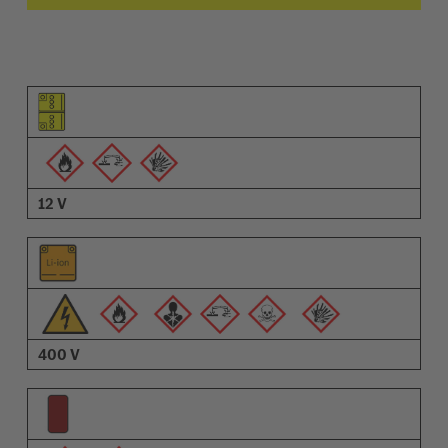
Elementin kuvamerkki
Varoitusten kuvamerkit
Nimi
12 V
400 V