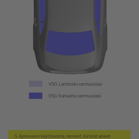
VSG: Laminoitu varmuuslasi
ESG: Karkaistu varmuuslasi
5. Ajoneuvon käyttövoima, nesteet, kiinteät aineet