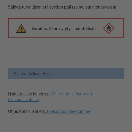
Säilytä turvallisen etäisyyden päässä muista ajoneuvoista.
Varoitus: Akun sytytys mahdollista
9. Tärkeitä lisätietoja
Lisätietoja on kohdassa
Ohjeet henkilöautojen
hinauspalveluille
.
Ohje:
Katso lisätietoja
pelastusohjeestamme
.