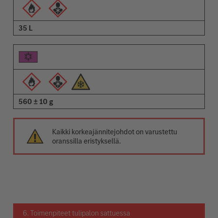
35 L
560 ± 10 g
Kaikki korkeajännitejohdot on varustettu
oranssilla eristyksellä.
6. Toimenpiteet tulipalon sattuessa