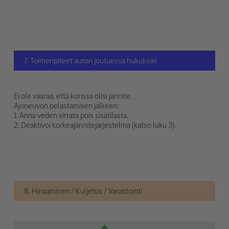
7. Toimenpiteet auton joutuessa hukuksiin
Ei ole vaaraa, että korissa olisi jännite.
Ajoneuvon pelastamisen jälkeen:
1. Anna veden virrata pois sisätilasta.
2. Deaktivoi korkeajännitejärjestelmä (katso luku 3).
8. Hinaaminen / Kuljetus / Varastointi