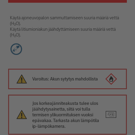
Käytä ajoneuvopalon sammuttamiseen suuria määriä vettä
(H₂O).
Käytä litiumioniakun jäähdyttämiseen suuria määriä vettä
(H₂O).
Varoitus: Akun sytytys mahdollista
Jos korkeajänniteakusta tulee ulos
jäähdytysainetta, siitä voi tulla
termisen ylikuormituksen vuoksi
epävakaa. Tarkasta akun lämpötila
ip-lämpökamera.