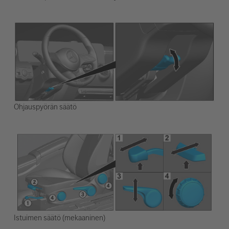
Ohjauspyörän säätö
Istuimen säätö (mekaaninen)