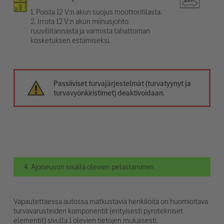
1. Poista 12 V:n akun suojus moottoritilasta.
2. Irrota 12 V:n akun miinusjohto
ruuviliitännästä ja varmista tahattoman
kosketuksen estämiseksi.
Passiiviset turvajärjestelmät (turvatyynyt ja
turvavyönkiristimet) deaktivoidaan.
4. Ajoneuvon sisällä olevien pelastaminen
Vapautettaessa autossa matkustavia henkilöitä on huomioitava
turvavarusteiden komponentit (erityisesti pyrotekniset
elementit) sivulla 1 olevien tietojen mukaisesti.