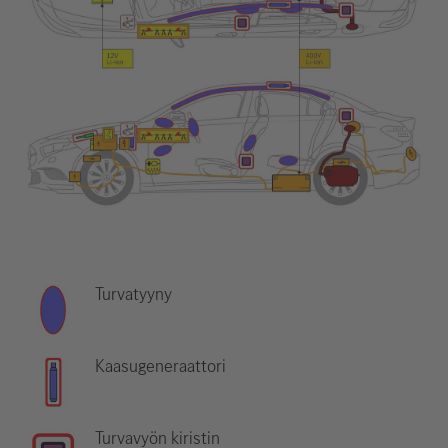
Turvatyyny
Kaasugeneraattori
Turvavyön kiristin