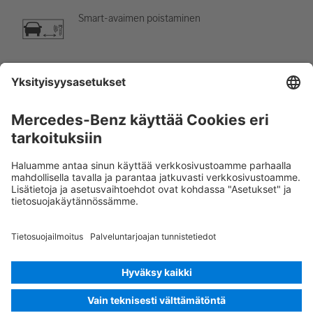
Smart-avaimen poistaminen
Ilmastointilaite
Vaara, alhainen lämpötila
Rescue Card Henkilöauto
Versio 07/2026
03.8
ID-Nr.: 177.186
© 2026
Mercedes-Benz AG
Tarjoajan tunnus
Evästeasetukset
Evästeet
Tietosuoja