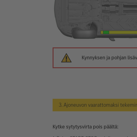
Kynnyksen ja pohjan lisäv
3. Ajoneuvon vaarattomaksi tekemi
Kytke sytytysvirta pois päältä: