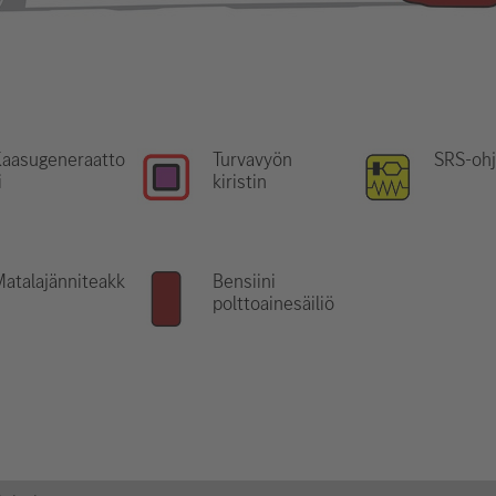
Kaasugeneraatto
Turvavyön
SRS-ohj
i
kiristin
atalajänniteakk
Bensiini
u
polttoainesäiliö