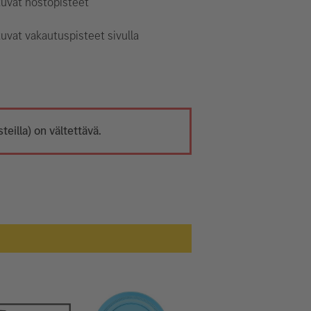
tuvat nostopisteet
uvat vakautuspisteet sivulla
eilla) on vältettävä.