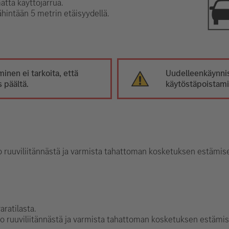
tta käyttöjarrua.
ähintään 5 metrin etäisyydellä.
inen ei tarkoita, että
Uudelleenkäynnis
 päältä.
käytöstäpoistami
to ruuviliitännästä ja varmista tahattoman kosketuksen estämise
aratilasta.
to ruuviliitännästä ja varmista tahattoman kosketuksen estämis