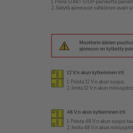
1. Paina START-STOP-painiketta painama
2. Säilytä ajoneuvon sähköinen avain v
Moottorin äänien puuttum
ajoneuvo on kytketty pois
12 V:n akun kytkeminen irti
1. Poista 12 V:n akun suojus.
2. Irrota 12 V:n akun miinusjoh
48 V:n akun kytkeminen irti
1. Poista 48 V:n akun suojus tav
2. Irrota 48 V:n akun miinusjoh