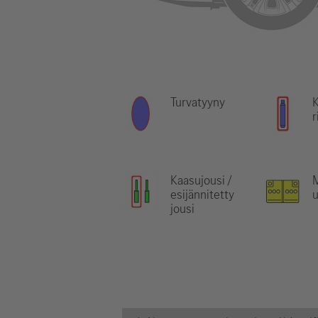
Turvatyyny
r
Kaasujousi /
M
esijännitetty
jousi