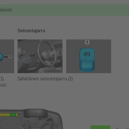
lointi
Seisontajarru
Sähköinen seisontajarru (1)
1).
sti.