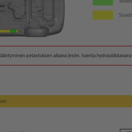
Sovel
Sovelt
ääntyminen pelastuksen aikana (esim. tuenta hydrauliikkavarust
nen