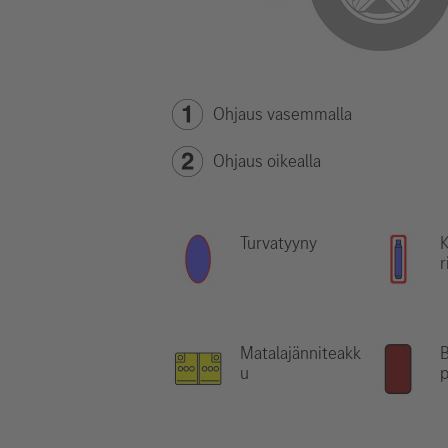
Ohjaus vasemmalla
Ohjaus oikealla
Turvatyyny
r
Matalajänniteakk
B
u
p