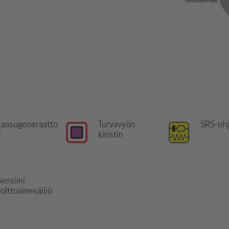
Kaasugeneraatto
Turvavyön
SRS-ohj
i
kiristin
ensiini
olttoainesäiliö