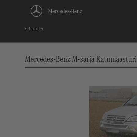
Takaisin
Mercedes-Benz M-sarja Katumaasturi (