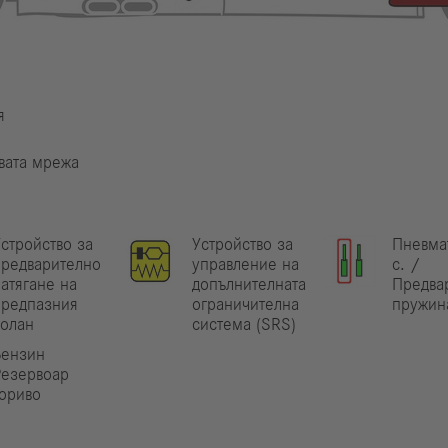
я
вата мрежа
стройство за
Устройство за
Пневма
предварително
управление на
с. /
атягане на
допълнителната
Предвар
предпазния
ограничителна
пружин
колан
система (SRS)
Бензин
Резервоар
гориво