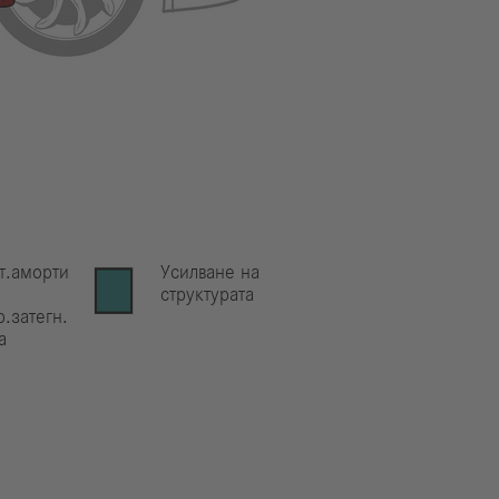
т.аморти
Усилване на
структурата
.затегн.
а