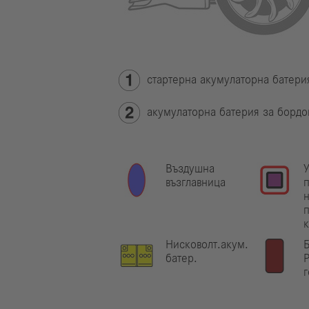
стартерна акумулаторна батери
акумулаторна батерия за бордо
Въздушна
У
възглавница
н
Нисковолт.акум.
батер.