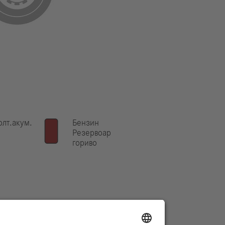
лт.акум.
Бензин
Резервоар
гориво
сяване
.