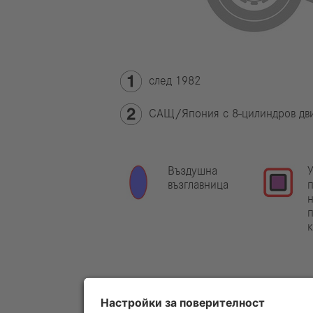
след 1982
САЩ/Япония с 8-цилиндров дви
Въздушна
У
възглавница
н
Указание:
Допълнителна информа