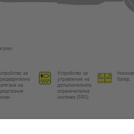
гател
стройство за
Устройство за
Нисково
предварително
управление на
батер.
атягане на
допълнителната
предпазния
ограничителна
колан
система (SRS)
ция можете да намерите в нашето
ръководство за спа