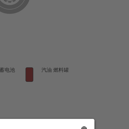
蓄电池
汽油 燃料罐