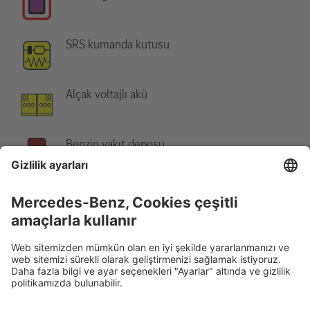
SRS kumanda kutusu
Alçak voltajlı akü
Benzin yakıt deposu
Not:
Daha fazla bilgi için lütfen
Kurtarma Kılavuzu
'muza bakınız.