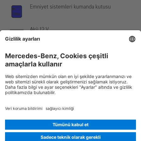
Emniyet sistemleri kumanda kutusu
Akü 12 V
Not:
Daha fazla bilgi için lütfen
Kurtarma Kılavuzu
'muza bakınız.
Rescue Card None
Sürüm 07/2026
02.1
ID-Nr.: 468.0
© 2026
Mercedes-Benz AG
Satıcı işareti
Çerez ayarları
Çerezler
Veri koruma