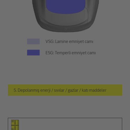
VSG: Lamine emniyet camı
ESG: Temperli emniyet camı
5. Depolanmış enerji / sıvılar / gazlar / katı maddeler
Ögenin piktogramı
Uyarıların piktogramları