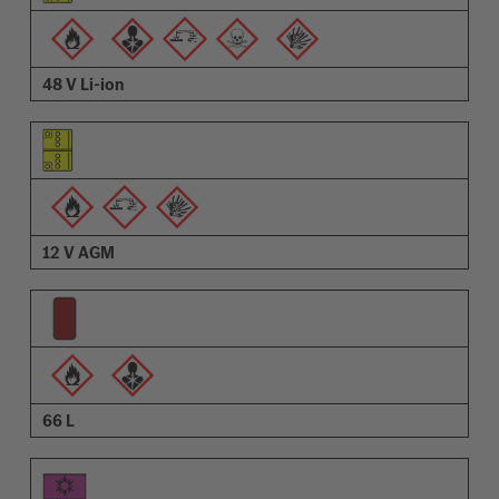
Açıklama
48 V Li-ion
12 V AGM
66 L