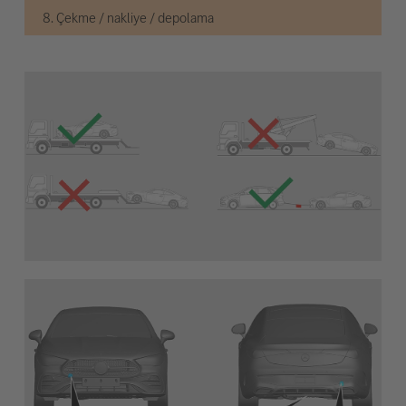
8. Çekme / nakliye / depolama