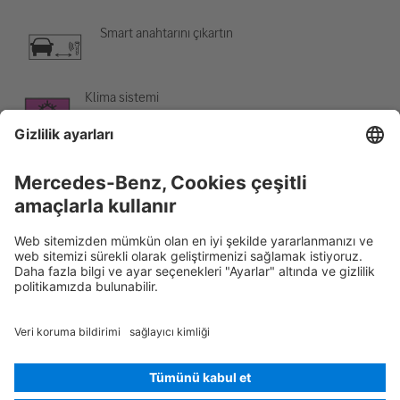
Smart anahtarını çıkartın
Klima sistemi
Tehlike, düşük sıcaklık
Rescue Card Binek otomobili
Sürüm 07/2026
02.1
ID-Nr.:
236.351
© 2026
Mercedes-Benz AG