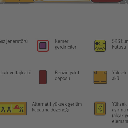
az jeneratörü
Kemer
SRS ku
gerdiriciler
kutusu
lçak voltajlı akü
Benzin yakıt
Yüksek v
deposu
akü
Alternatif yüksek gerilim
Yüksek 
kapatma düzeneği
ayırma 
(alçak g
elemanı