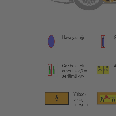
Hava yastığı
G
Gaz basınçlı
A
amortisör/Ön
gerilimli yay
Yüksek
voltaj
bileşeni