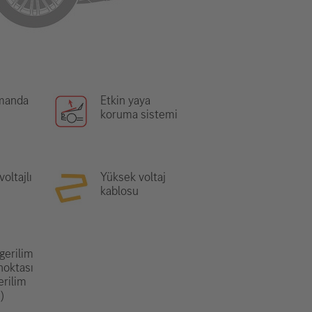
manda
Etkin yaya
koruma sistemi
oltajlı
Yüksek voltaj
kablosu
gerilim
noktası
erilim
)