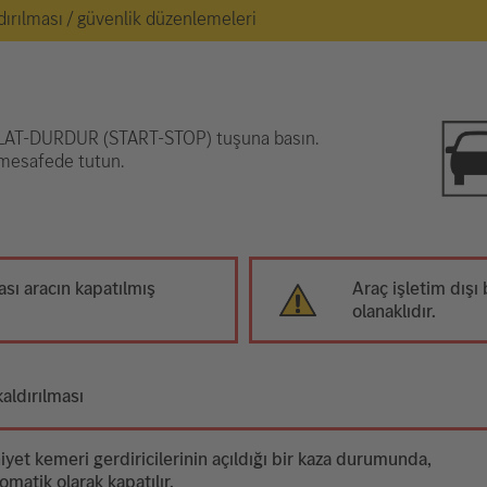
dırılması / güvenlik düzenlemeleri
BAŞLAT-DURDUR (START-STOP) tuşuna basın.
m mesafede tutun.
sı aracın kapatılmış
Araç işletim dışı
olanaklıdır.
kaldırılması
iyet kemeri gerdiricilerinin açıldığı bir kaza durumunda,
omatik olarak kapatılır.