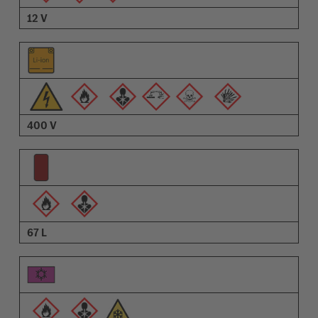
12 V
400 V
67 L