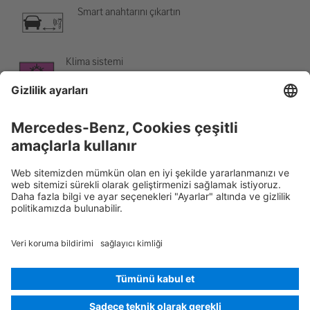
Smart anahtarını çıkartın
Klima sistemi
Tehlike, düşük sıcaklık
Rescue Card Binek otomobili
Sürüm 07/2026
03.8
ID-Nr.:
223.068
© 2026
Mercedes-Benz AG