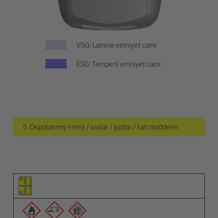
VSG: Lamine emniyet camı
ESG: Temperli emniyet camı
5. Depolanmış enerji / sıvılar / gazlar / katı maddeler
Ögenin piktogramı
Uyarıların piktogramları
Açıklama