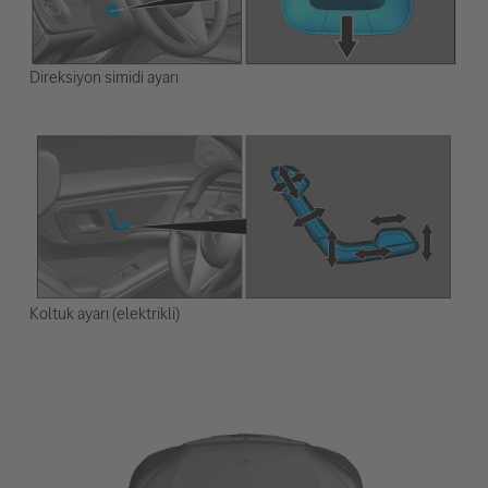
Direksiyon simidi ayarı
Koltuk ayarı (elektrikli)