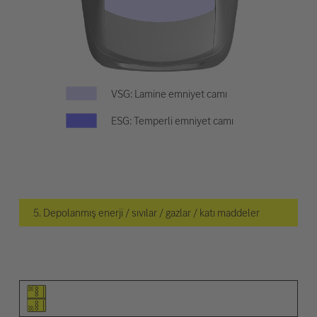
VSG: Lamine emniyet camı
ESG: Temperli emniyet camı
5. Depolanmış enerji / sıvılar / gazlar / katı maddeler
Ögenin piktogramı
Uyarıların piktogramları
Açıklama