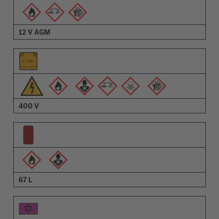
12 V AGM
400 V
67 L