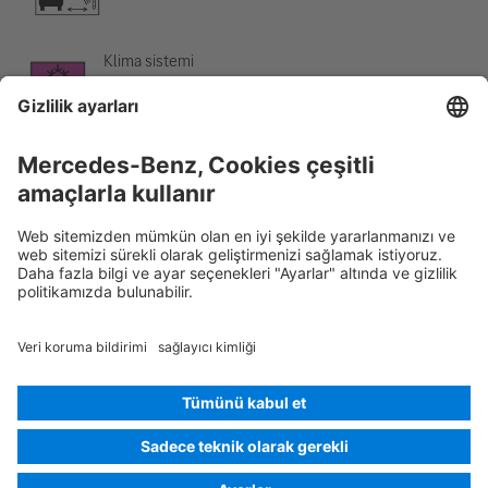
Klima sistemi
Tehlike, düşük sıcaklık
Rescue Card Binek otomobili
Sürüm 07/2026
01.0
ID-Nr.:
223.067
© 2026
Mercedes-Benz AG
Satıcı işareti
Çerez ayarları
Çerezler
Veri koruma
Yasal uyarılar