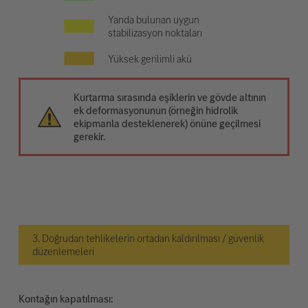
Yanda bulunan uygun
stabilizasyon noktaları
Yüksek gerilimli akü
Kurtarma sırasında eşiklerin ve gövde altının
ek deformasyonunun (örneğin hidrolik
ekipmanla desteklenerek) önüne geçilmesi
gerekir.
3. Doğrudan tehlikelerin ortadan kaldırılması / güvenlik
düzenlemeleri
Kontağın kapatılması: