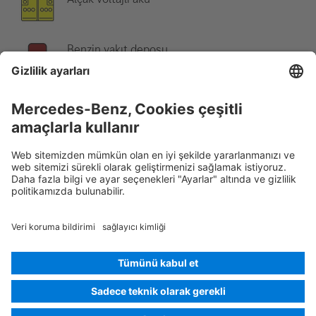
Benzin yakıt deposu
Not:
Daha fazla bilgi için lütfen
Kurtarma Kılavuzu
'muza bakınız.
Rescue Card Binek otomobili
Sürüm 07/2026
03.1
ID-Nr.: 211.1
© 2026
Mercedes-Benz AG
Satıcı işareti
Çerez ayarları
Çerezler
Veri koruma
Yasal uyarılar