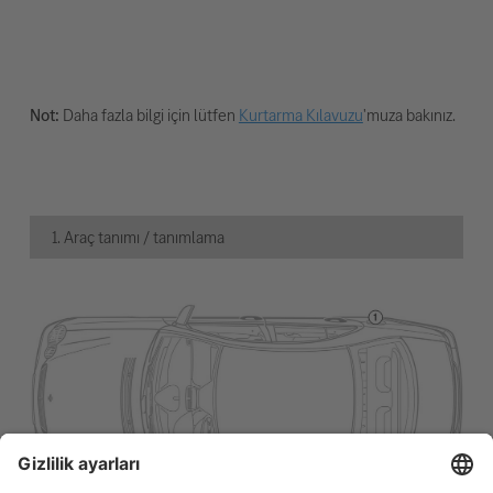
Not:
Daha fazla bilgi için lütfen
Kurtarma Kılavuzu
'muza bakınız.
1. Araç tanımı / tanımlama