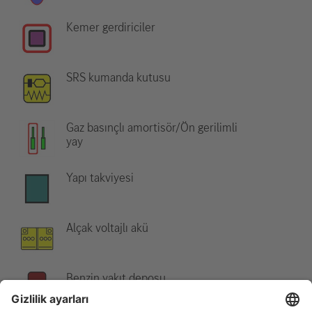
Kemer gerdiriciler
SRS kumanda kutusu
Gaz basınçlı amortisör/Ön gerilimli
yay
Yapı takviyesi
Alçak voltajlı akü
Benzin yakıt deposu