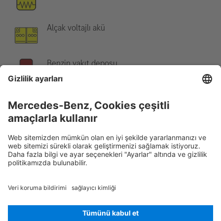
Alçak voltajlı akü
Benzin yakıt deposu
Not:
Daha fazla bilgi için lütfen
Kurtarma Kılavuzu
'muza bakınız.
Rescue Card Binek otomobili
Sürüm 07/2026
03.1
ID-Nr.: 140.3