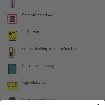
Bältesförsträckare
SRS styrenhet
Gastrycksdämpare/förspänd fjäder
Karossförstärkning
Lågvoltsbatteri
Bensin bränsletank