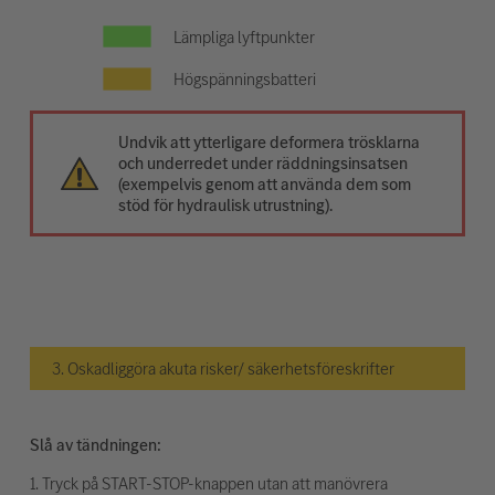
Lämpliga lyftpunkter
Högspänningsbatteri
Undvik att ytterligare deformera trösklarna
och underredet under räddningsinsatsen
(exempelvis genom att använda dem som
stöd för hydraulisk utrustning).
3. Oskadliggöra akuta risker/ säkerhetsföreskrifter
Slå av tändningen:
1. Tryck på START-STOP-knappen utan att manövrera