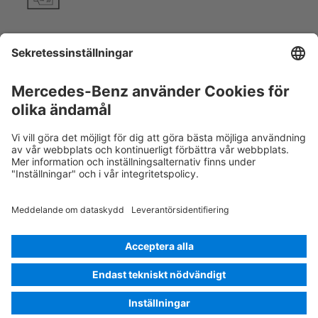
Motorhuv
Ta bort smartnyckeln
Rescue Card Van
Version 07/2026
03.4
ID-Nr.: 447.813
© 2026
Mercedes-Benz AG
Leverantörsnamn
Inställningar för cookies
Cookies
Sekretess
Juridisk information
Välj språk