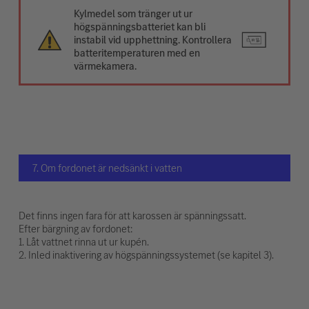
Kylmedel som tränger ut ur
högspänningsbatteriet kan bli
instabil vid upphettning. Kontrollera
batteritemperaturen med en
värmekamera.
7. Om fordonet är nedsänkt i vatten
Det finns ingen fara för att karossen är spänningssatt.
Efter bärgning av fordonet:
1. Låt vattnet rinna ut ur kupén.
2. Inled inaktivering av högspänningssystemet (se kapitel 3).