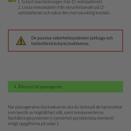
1. Ta bort övertäckningen från 12-voltsbatteriet.
2. Lossa minuskabeln från skruvförbandet på 12-
voltsbatteriet och säkra den mot oavsiktlig kontakt.
De passiva säkerhetssystemen (airbags och
bältesförsträckare) inaktiveras.
4. Åtkomst till passagerare
När passagerarna ska evakueras ska du tänka på de karossdelar
som består av höghållfast stål, samt komponenterna
fasthållningssystemen (i synnerhet pyrotekniska element)
enligt uppgifterna på sidan 1.