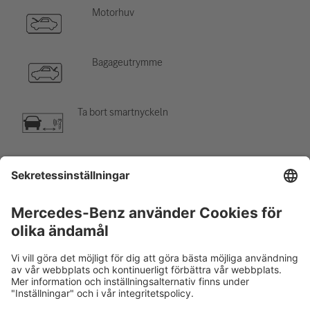
Motorhuv
Bagageutrymme
Ta bort smartnyckeln
Luftkonditioneringskomponent
Varning, låg temperatur