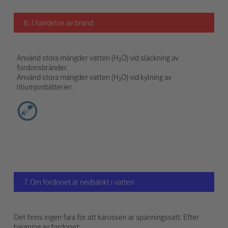
6. I händelse av brand
Använd stora mängder vatten (H₂O) vid släckning av
fordonsbränder.
Använd stora mängder vatten (H₂O) vid kylning av
litiumjonbatterier.
7. Om fordonet är nedsänkt i vatten
Det finns ingen fara för att karossen är spänningssatt. Efter
bärgning av fordonet: