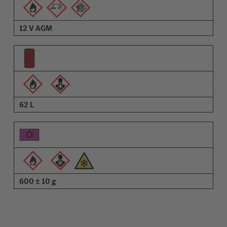
12 V AGM
62 L
600 ± 10 g