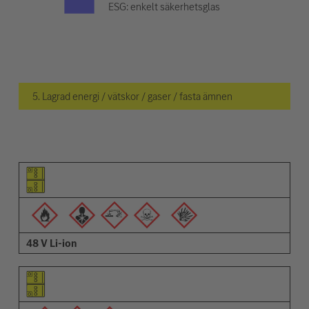
ESG: enkelt säkerhetsglas
5. Lagrad energi / vätskor / gaser / fasta ämnen
Piktogram för objektet
Piktogram för varningarna
Beskrivning
48 V Li-ion