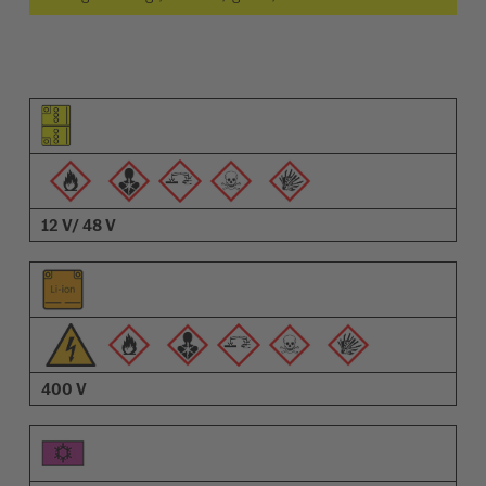
Piktogram för objektet
Piktogram för varningarna
Beskrivning
12 V/ 48 V
400 V