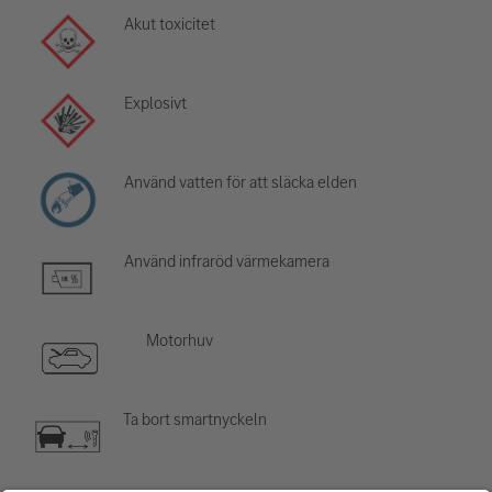
Akut toxicitet
Explosivt
Använd vatten för att släcka elden
Använd infraröd värmekamera
Motorhuv
Ta bort smartnyckeln