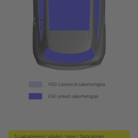
VSG: Laminerat säkerhetsglas
ESG: enkelt säkerhetsglas
5. Lagrad energi / vätskor / gaser / fasta ämnen