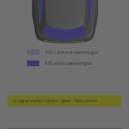
VSG: Laminerat säkerhetsglas
ESG: enkelt säkerhetsglas
5. Lagrad energi / vätskor / gaser / fasta ämnen