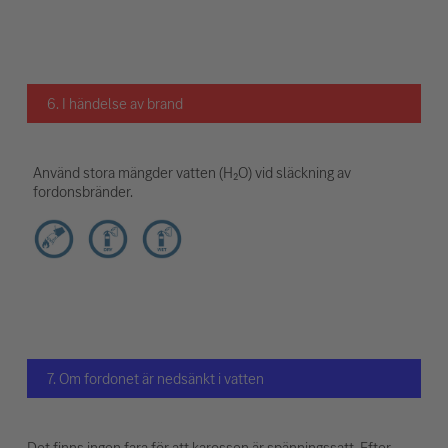
6. I händelse av brand
Använd stora mängder vatten (H₂O) vid släckning av
fordonsbränder.
7. Om fordonet är nedsänkt i vatten
Det finns ingen fara för att karossen är spänningssatt. Efter