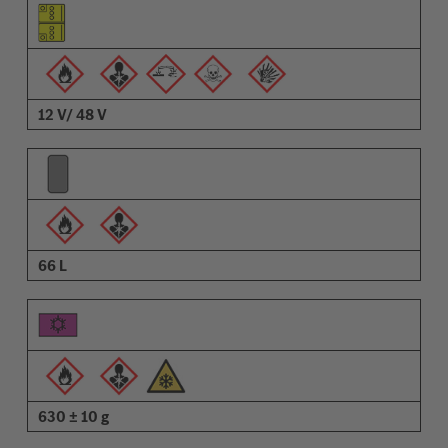
Piktogram för objektet
Piktogram för varningarna
Beskrivning
12 V/ 48 V
66 L
630 ± 10 g