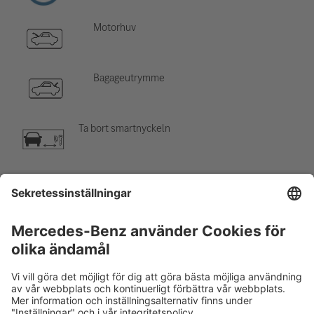
Motorhuv
Bagageutrymme
Ta bort smartnyckeln
Luftkonditioneringskomponent
Varning, låg temperatur