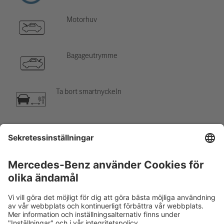
Motorhuv
Bagageutrymme
Ta bort smartnyckeln
Luftkonditioneringskomponent
Varning, låg temperatur