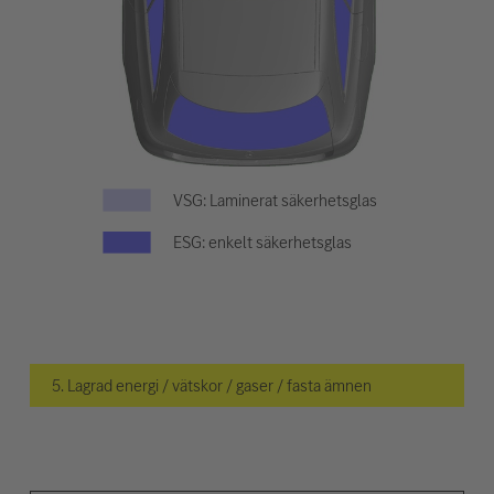
VSG: Laminerat säkerhetsglas
ESG: enkelt säkerhetsglas
5. Lagrad energi / vätskor / gaser / fasta ämnen