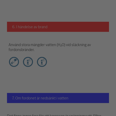
6. I händelse av brand
Använd stora mängder vatten (H₂O) vid släckning av
fordonsbränder.
7. Om fordonet är nedsänkt i vatten
Det finns ingen fara för att karossen är spänningssatt. Efter