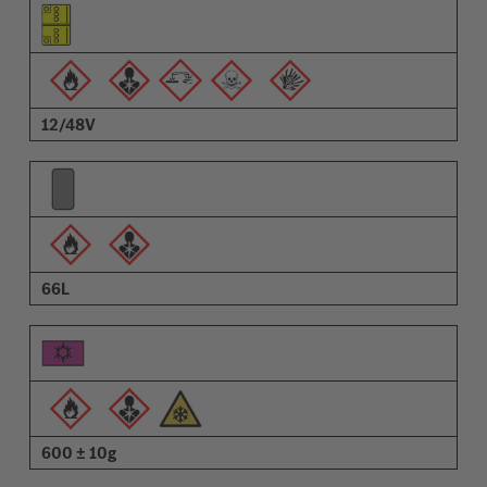
Piktogram för objektet
Piktogram för varningarna
Beskrivning
12/48V
66L
600 ± 10g