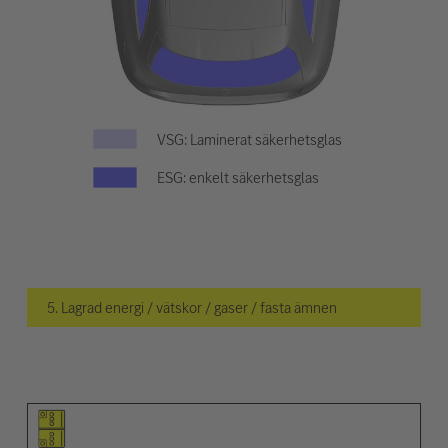
VSG: Laminerat säkerhetsglas
ESG: enkelt säkerhetsglas
5. Lagrad energi / vätskor / gaser / fasta ämnen
Piktogram för objektet
Piktogram för varningarna