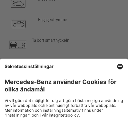
Bagageutrymme
Ta bort smartnyckeln
Luftkonditioneringskomponent
Varning, låg temperatur