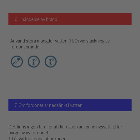
6. I händelse av brand
Använd stora mängder vatten (H₂O) vid släckning av
fordonsbränder.
7. Om fordonet är nedsänkt i vatten
Det finns ingen fara för att karossen är spänningssatt. Efter
bärgning av fordonet:
1. Låt vattnet rinna ut ur kupén.