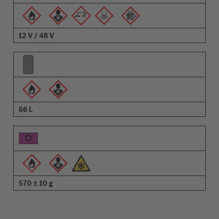
Beskrivning
12 V / 48 V
66 L
570 ± 10 g