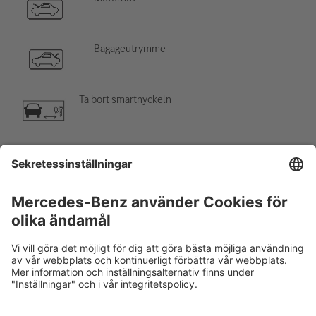
Bagageutrymme
Ta bort smartnyckeln
Luftkonditioneringskomponent
Varning, låg temperatur