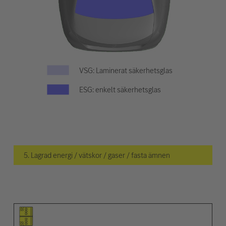
VSG: Laminerat säkerhetsglas
ESG: enkelt säkerhetsglas
5. Lagrad energi / vätskor / gaser / fasta ämnen
Piktogram för objektet
Piktogram för varningarna