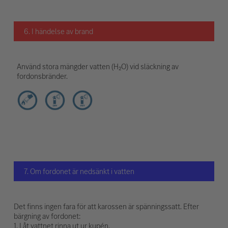
6. I händelse av brand
Använd stora mängder vatten (H₂O) vid släckning av
fordonsbränder.
7. Om fordonet är nedsänkt i vatten
Det finns ingen fara för att karossen är spänningssatt. Efter
bärgning av fordonet:
1. Låt vattnet rinna ut ur kupén.