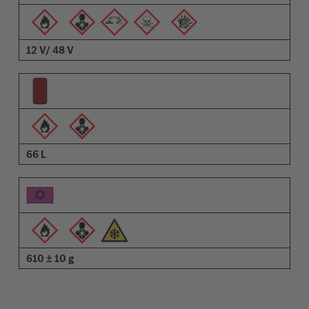
Beskrivning
12 V/ 48 V
66 L
610 ± 10 g