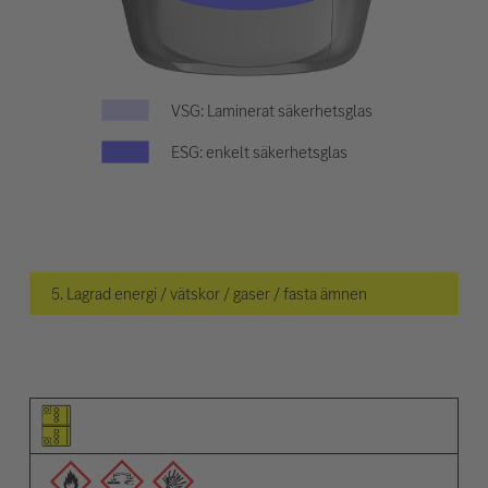
VSG: Laminerat säkerhetsglas
ESG: enkelt säkerhetsglas
5. Lagrad energi / vätskor / gaser / fasta ämnen
Piktogram för objektet
Piktogram för varningarna
Beskrivning