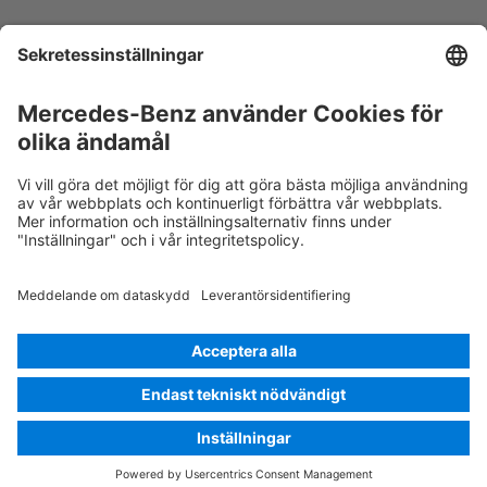
Luftkonditioneringskomponent
Varning, låg temperatur
Rescue Card Personbil
Version 07/2026
02.2
ID-Nr.: 177.112
© 2026
Mercedes-Benz AG
Leverantörsnamn
Inställningar för cookies
Cookies
Sekretess
Juridisk information
Välj språk