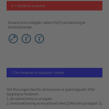
6. I händelse av brand
Använd stora mängder vatten (H₂O) vid släckning av
fordonsbränder.
7. Om fordonet är nedsänkt i vatten
Det finns ingen fara för att karossen är spänningssatt. Efter
bärgning av fordonet:
1. Låt vattnet rinna ut ur kupén.
2. Inled inaktivering av elsystemet med 12/48 volt (se kapitel 3).